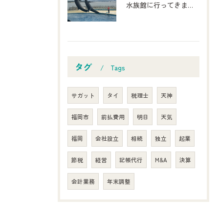
水族館に行ってきました！
タグ
Tags
サガット
タイ
税理士
天神
福岡市
前払費用
明日
天気
福岡
会社設立
相続
独立
起業
節税
経営
記帳代行
M&A
決算
会計業務
年末調整