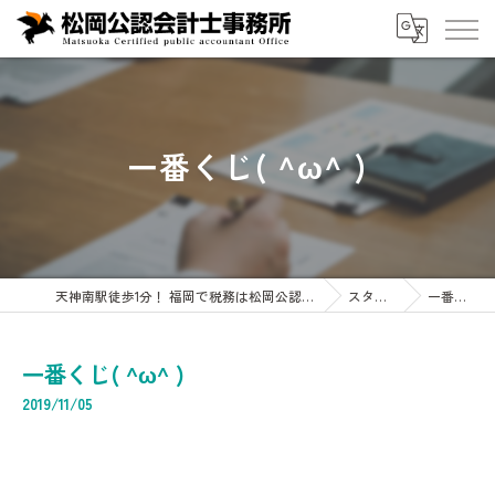
一番くじ( ^ω^ )
天神南駅徒歩1分！ 福岡で税務は松岡公認会計士事務所へ 企業・会計・税務・相続専門
スタッフブログ
一番くじ( ^ω^ )
一番くじ( ^ω^ )
2019/11/05