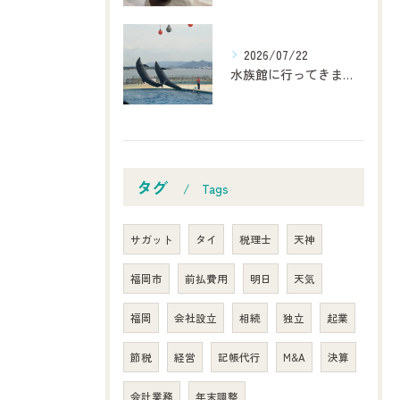
2026/07/22
水族館に行ってきました！
タグ
Tags
サガット
タイ
税理士
天神
福岡市
前払費用
明日
天気
福岡
会社設立
相続
独立
起業
節税
経営
記帳代行
M&A
決算
会計業務
年末調整