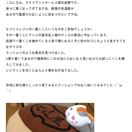
こんにちは。クライアントサービス部の長野です。
徐々に寒くなってきてますね、朝昼の気温差が
あるので風邪ひかないように気をつけたいですね。
セブンイレブンの一番くじというものをご存知でしょうか?
その一番くじにアニメの夏目友人帳のグッズが景品に今なっています。
店頭で一番くじを眺めていると家で横になるときに枕がわりにちょうど良さそうさ
なサイズの
クッションのような景品を見つけました。
A賞と書いてあるので確率的にこれは当たらないなと思いながらも試しにくじを購
入してみました。
レジでくじを引くとなんとＡ賞を引き当てました。
自宅に持ち帰りしっかり見てみるとクッションではなくぬいぐるみでした（＾ω
＾）