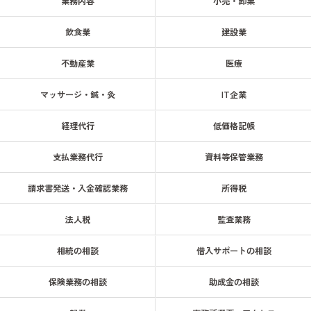
業務内容
小売・卸業
飲食業
建設業
不動産業
医療
マッサージ・鍼・灸
IT企業
経理代行
低価格記帳
支払業務代行
資料等保管業務
請求書発送・入金確認業務
所得税
法人税
監査業務
相続の相談
借入サポートの相談
保険業務の相談
助成金の相談