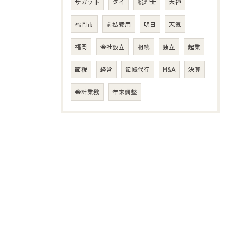
サガット
タイ
税理士
天神
福岡市
前払費用
明日
天気
福岡
会社設立
相続
独立
起業
節税
経営
記帳代行
M&A
決算
会計業務
年末調整