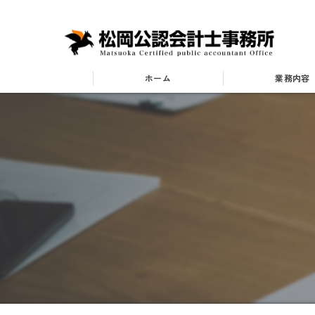
ホーム
業務内容
業種別
小売・卸業
飲食業
建設業
不動産業
医療