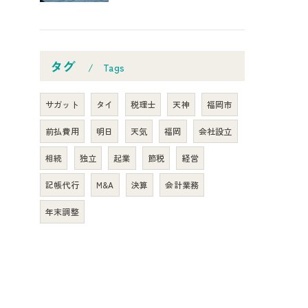
タグ
Tags
サガット
タイ
税理士
天神
福岡市
前払費用
明日
天気
福岡
会社設立
相続
独立
起業
節税
経営
記帳代行
M&A
決算
会計業務
年末調整