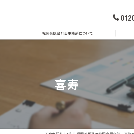
012
松岡公認会計士事務所について
事務所概要・アクセス
無料
料金表
消費
喜寿
経営理念
青色
スタッフ紹介
借入
採用情報
助成
社内座談会レポート
天神南駅徒歩1分！ 福岡で税務は松岡公認会計士事務