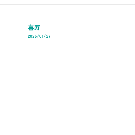
マッサージ・
IT企業
喜寿
経理・記帳代行
2025/01/27
経理代行
低価格記帳
支払業務代行
資料等保管業
請求書発送・
決算申告業務
所得税