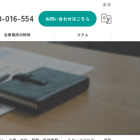
喜寿
0-016-554
お問い合わせはこちら
当事務所の特徴
コラム
相談
税
申告
金
所へ 企業・会計・税務・相続専門
スタッフブログ
喜寿