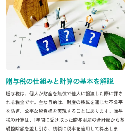
贈与税申告期限と必要な準備について
贈与税の計算方法を押さえて安心の申告へ
贈与税の計算手順と具体的な流れを解説
贈与税計算で見落としやすいポイント
贈与税計算例で理解する仕組みと注意点
贈与税計算に役立つ便利なツール紹介
贈与税の簡単計算で申告の不安を解消
申告ミスを防ぐための贈与税計算の注意点
贈与税の仕組みと計算の基本を解説
贈与税計算で間違いやすいポイント解説
贈与税申告で失敗しないための確認事項
贈与税は、個人が財産を無償で他人に譲渡した際に課さ
贈与税計算後の申告内容チェック方法
れる税金です。主な目的は、財産の移転を通じた不公平
を防ぎ、公平な税負担を実現することにあります。贈与
贈与税申告ミスによるペナルティの回避策
税の計算は、1年間に受け取った贈与財産の合計額から基
贈与税計算時の重要な書類管理のコツ
礎控除額を差し引き、残額に税率を適用して算出しま