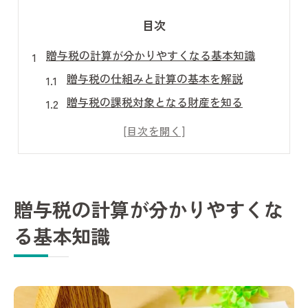
目次
贈与税の計算が分かりやすくなる基本知識
贈与税の仕組みと計算の基本を解説
贈与税の課税対象となる財産を知る
贈与税の基礎控除と非課税枠を理解
贈与税申告に必要な書類と準備方法
贈与税計算に役立つ実践的なポイント
福岡県福岡市で贈与税申告に役立つポイント
贈与税の計算が分かりやすくな
福岡市の贈与税申告手続きの流れとは
る基本知識
贈与税申告時の注意点とよくある疑問
贈与税に関する福岡市独自の対応方法
贈与税申告前に知るべき相談先の選び方