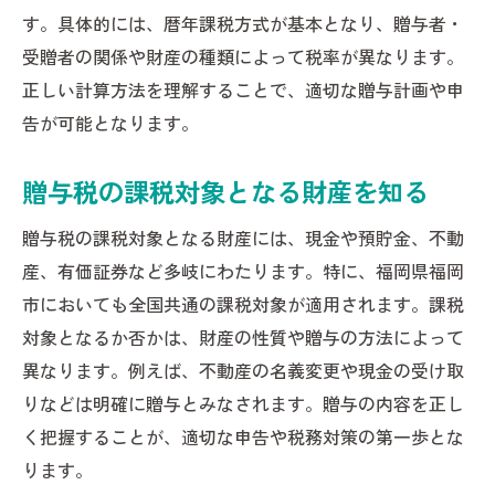
節税対策としての贈与税計算のコツを解説
す。具体的には、暦年課税方式が基本となり、贈与者・
贈与税の節税に役立つ計算テクニック
受贈者の関係や財産の種類によって税率が異なります。
贈与税の基礎控除活用で税負担を軽減
正しい計算方法を理解することで、適切な贈与計画や申
贈与税特例を活かした節税方法の紹介
告が可能となります。
贈与税の分割贈与による節税のポイント
贈与税の課税対象となる財産を知る
贈与税の節税対策で気をつけたい注意点
福岡市で贈与税相談を活用するメリットとは
贈与税の課税対象となる財産には、現金や預貯金、不動
贈与税相談で得られる具体的なメリット
産、有価証券など多岐にわたります。特に、福岡県福岡
贈与税に強い相談先の選び方と活用法
市においても全国共通の課税対象が適用されます。課税
対象となるか否かは、財産の性質や贈与の方法によって
贈与税相談を効果的に活用するポイント
異なります。例えば、不動産の名義変更や現金の受け取
贈与税の疑問や不安を相談で解消するには
りなどは明確に贈与とみなされます。贈与の内容を正し
福岡市の贈与税相談窓口と利用時の流れ
く把握することが、適切な申告や税務対策の第一歩とな
ります。