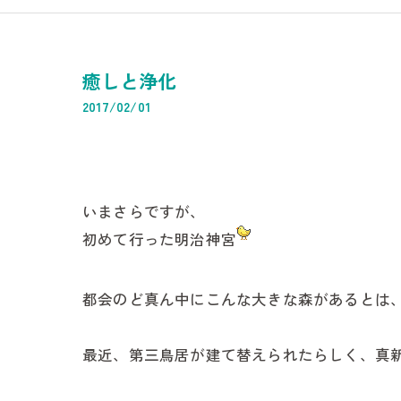
マッサージ・
IT企業
癒しと浄化
経理・記帳代行
2017/02/01
経理代行
低価格記帳
いまさらですが、
支払業務代行
初めて行った明治神宮
資料等保管業
請求書発送・
都会のど真ん中にこんな大きな森があるとは
決算申告業務
最近、第三鳥居が建て替えられたらしく、真
所得税