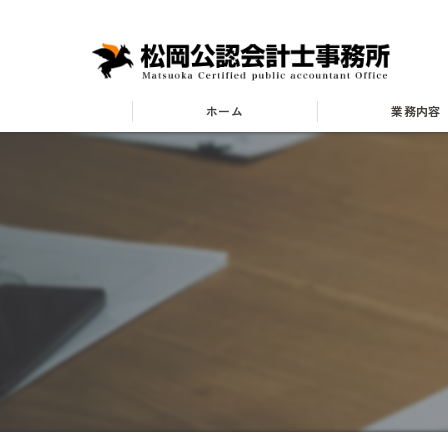
ホーム
業務内容
業種別
小売・卸業
飲食業
建設業
不動産業
医療