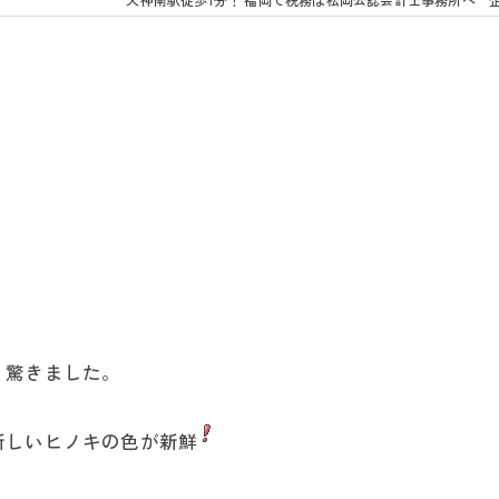
鍼・灸
よくあるご質問
お客様の声
リンク集
お問い合わせ
スタッフブログ
ニュース&トピックス
務
動画配信
入金確認業務
、驚きました。
新しいヒノキの色が新鮮