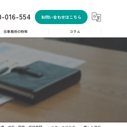
0-016-554
お問い合わせはこちら
当事務所の特徴
コラム
相談
税
申告
金
企業・会計・税務・相続専門
スタッフブログ
癒しと浄化