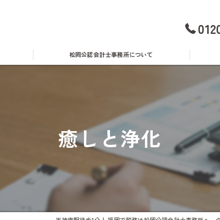
012
松岡公認会計士事務所について
事務所概要・アクセス
無料
料金表
消費
癒しと浄化
経営理念
青色
スタッフ紹介
借入
採用情報
助成
社内座談会レポート
天神南駅徒歩1分！ 福岡で税務は松岡公認会計士事務所へ 