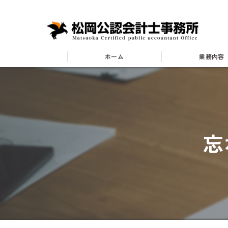
ホーム
業務内容
業種別
小売・卸業
忘
飲食業
建設業
不動産業
医療