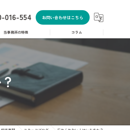
0-016-554
お問い合わせはこちら
当事務所の特徴
コラム
相談
税
か？
申告
金
・相続専門
スタッフブログ
忘れられない人はいますか？