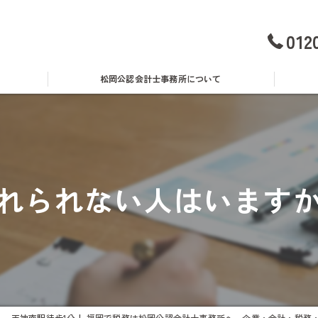
012
松岡公認会計士事務所について
事務所概要・アクセス
無料
料金表
消費
れられない人はいます
経営理念
青色
スタッフ紹介
借入
採用情報
助成
社内座談会レポート
天神南駅徒歩1分！ 福岡で税務は松岡公認会計士事務所へ 企業・会計・税務