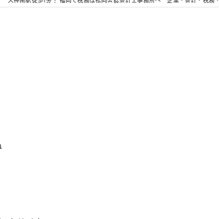
鍼・灸
よくあるご質問
お客様の声
リンク集
お問い合わせ
スタッフブログ
ニュース&トピックス
務
動画配信
ね
入金確認業務