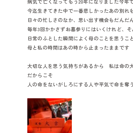
病気で亡くなってもう20年になりました今年で
法人税
今迄生きてきた中で一番悲しかったあの別れ
監査業務
日々の忙しさのなか、思い出す機会もだんだ
毎年3回かかさずお墓参りにはいくけれど、そ
監査業務
日常のふとした瞬間によく母のことを思うこ
各種相談
母と私の時間はあの時から止まったままです
相続の相談
大切な人を思う気持ちがあるから 私は命の
借入サポート
だからこそ
人の命をないがしろにする人や平気で命を奪
保険業務の相
助成金の相談
会社設立
起業