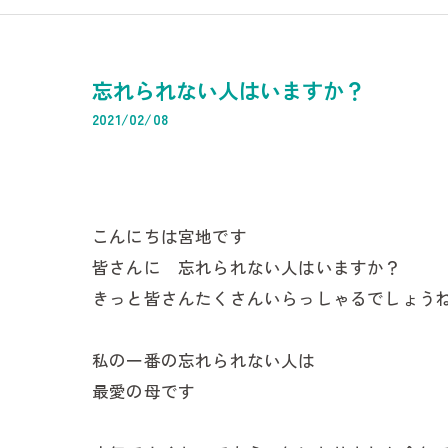
マッサージ・
IT企業
忘れられない人はいますか？
経理・記帳代行
2021/02/08
経理代行
低価格記帳
こんにちは宮地です
支払業務代行
皆さんに 忘れられない人はいますか？
資料等保管業
きっと皆さんたくさんいらっしゃるでしょう
請求書発送・
私の一番の忘れられない人は
決算申告業務
最愛の母です
所得税