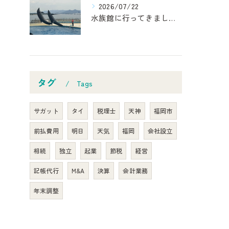
2026/07/22
水族館に行ってきました！
タグ
Tags
サガット
タイ
税理士
天神
福岡市
前払費用
明日
天気
福岡
会社設立
相続
独立
起業
節税
経営
記帳代行
M&A
決算
会計業務
年末調整